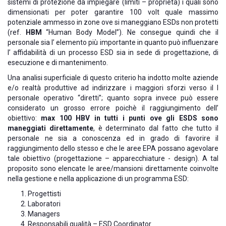
sistemi di protezione da impiegare (limiti – proprietà) i quali sono
dimensionati per poter garantire 100 volt quale massimo
potenziale ammesso in zone ove si maneggiano ESDs non protetti
(ref.
HBM
“Human Body Model”). Ne consegue quindi che il
personale sia l’ elemento più importante in quanto può influenzare
l’ affidabilità di un processo ESD sia in sede di progettazione, di
esecuzione e di mantenimento.
Una analisi superficiale di questo criterio ha indotto molte aziende
e/o realtà produttive ad indirizzare i maggiori sforzi verso il l
personale operativo “diretti”; quanto sopra invece può essere
considerato un grosso errore poichè il raggiungimento dell’
obiettivo:
max 100 HBV in tutti i punti ove gli ESDS sono
maneggiati direttamente
, è determinato dal fatto che tutto il
personale ne sia a conoscenza ed in grado di favorire il
raggiungimento dello stesso e che le aree EPA possano agevolare
tale obiettivo (progettazione – apparecchiature - design). A tal
proposito sono elencate le aree/mansioni direttamente coinvolte
nella gestione e nella applicazione di un programma ESD:
Progettisti
Laboratori
Managers
Responsabili qualità – ESD Coordinator