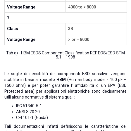
Voltage Range
4000 to < 8000
7
Class
3B
Voltage Range
> or = 8000
Tab a) - HBM ESDS Component Classification REF EOS/ESD STM
5.1 – 1998
Le soglie di sensibilità dei componenti ESD sensitive vengono
stabilite in base al modello
HBM
(Human body model - 100 pF –
1500 ohm) e per poter garantire l’ affidabilità di un EPA (ESD
Protected area) per applicazioni elettroniche sono decisamente
utili alcune normative di sistema quali :
IEC 61340-5-1
ANSI S.20.20
CEI 101-1 (Guida)
Tali documentazioni infatti definiscono le caratteristiche dei