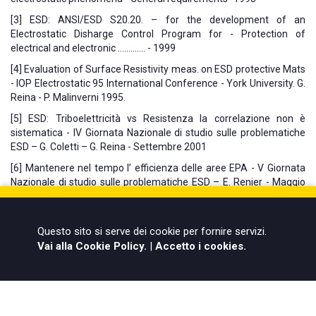
[3] ESD: ANSI/ESD S20.20. – for the development of an
Electrostatic Disharge Control Program for - Protection of
electrical and electronic …………. - 1999
[4] Evaluation of Surface Resistivity meas. on ESD protective Mats
- IOP Electrostatic 95 International Conference - York University. G.
Reina - P. Malinverni 1995.
[5] ESD: Triboelettricità vs Resistenza la correlazione non è
sistematica - IV Giornata Nazionale di studio sulle problematiche
ESD – G. Coletti – G. Reina - Settembre 2001
[6] Mantenere nel tempo l’ efficienza delle aree EPA - V Giornata
Nazionale di studio sulle problematiche ESD – E. Renier - Maggio
2003
Questo sito si serve dei cookie per fornire servizi.
© ELBO Service
Vai alla Cookie Policy.
|
Accetto i cookies.
Privacy
&
Cookies Policy
|
Credits
P.iva
10666710156