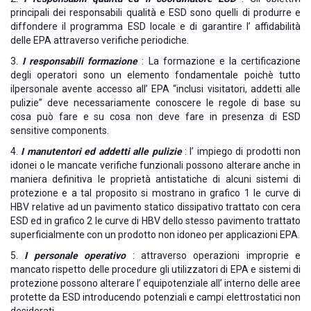
principali dei responsabili qualità e ESD sono quelli di produrre e
diffondere il programma ESD locale e di garantire l’ affidabilità
delle EPA attraverso verifiche periodiche.
3.
I responsabili formazione
: La formazione e la certificazione
degli operatori sono un elemento fondamentale poichè tutto
ilpersonale avente accesso all’ EPA “inclusi visitatori, addetti alle
pulizie” deve necessariamente conoscere le regole di base su
cosa può fare e su cosa non deve fare in presenza di ESD
sensitive components.
4.
I manutentori ed addetti alle pulizie
: l’ impiego di prodotti non
idonei o le mancate verifiche funzionali possono alterare anche in
maniera definitiva le proprietà antistatiche di alcuni sistemi di
protezione e a tal proposito si mostrano in grafico 1 le curve di
HBV relative ad un pavimento statico dissipativo trattato con cera
ESD ed in grafico 2 le curve di HBV dello stesso pavimento trattato
superficialmente con un prodotto non idoneo per applicazioni EPA.
5.
I personale operativo
: attraverso operazioni improprie e
mancato rispetto delle procedure gli utilizzatori di EPA e sistemi di
protezione possono alterare l’ equipotenziale all’ interno delle aree
protette da ESD introducendo potenziali e campi elettrostatici non