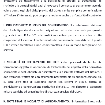
limitazione del trattamento o la possibilità di opporsi al trattamento, di
richiedere la portabilità dei dati, di revocare il consenso al trattamento facendo
valere questi e gli altri diritti previsti dal GDPR tramite semplice comunicazione
al Titolare. L‘interessato può proporre reclamo anche a un’autorità di controllo.
I. OBBLIGATORIETA’ O MENO DEL CONFERIMENTO:
il conferimento dei suoi
dati è obbligatorio durante la navigazione del nostro sito web per quanto
riguarda i punti D.1 e D.2 delle finalità sopracitate, per permettere la corretta
erogazione del servizio. Il conferimento del consenso dei suoi dati per il punto
D.3 è invece facoltativo e non comprometterà in alcun modo l’erogazione del
servizio.
J. MODALITÀ DI TRATTAMENTO DEI DATI:
i dati personali da Lei forniti,
formeranno oggetto di operazioni di trattamento nel rispetto della normativa
sopracitata e degli obblighi di riservatezza cui è ispirata l'attività del Titolare.
I
dati verranno trattati sia con strumenti informatici sia su supporti cartacei sia
su ogni altro tipo di supporto idoneo (es. sistemi in cloud, sistemi di
archiviazione e conservazione sostitutiva digitale, …), nel rispetto di adeguate
misure tecniche ed organizzative di sicurezza previste dal GDPR.
K. NOTE FINALI E MODALIT
À
DI AGGIORNAMENTO:
l'informativa è resa solo