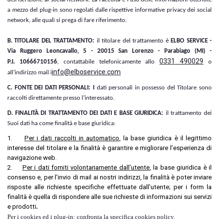
a mezzo del plug-in sono regolati dalle rispettive informative privacy dei social
network, alle quali si prega di fare riferimento.
B. TITOLARE DEL TRATTAMENTO:
i
l titolare del trattamento è
ELBO SERVICE -
Via Ruggero Leoncavallo, 5 - 20015 San Lorenzo - Parabiago (MI) -
0331 490029
P.I.
10666710156
, contattabile telefonicamente allo
o
info@elboservice.com
all’indirizzo mail
i
C. FONTE DEI DATI PERSONALI: I
dati personali in possesso del Titolare sono
raccolti direttamente presso l’interessato.
D. FINALITÀ DI TRATTAMENTO DEI DATI E BASE GIURIDICA:
i
l trattamento dei
Suoi dati ha come finalità e base giuridica:
1.
Per i dati raccolti in automatico
, la base giuridica è il legittimo
interesse del titolare e la finalità è garantire e migliorare l’esperienza di
navigazione web.
2.
Per i dati forniti volontariamente dall’utente
, la base giuridica è il
consenso e, per l’invio di mail ai nostri indirizzi, la finalità è poter inviare
risposte alle richieste specifiche effettuate dall’utente; per i form la
finalità è quella di rispondere alle sue richieste di informazioni sui servizi
e prodotti
.
Per i cookies ed i plug-in:
confronta la specifica cookies policy.