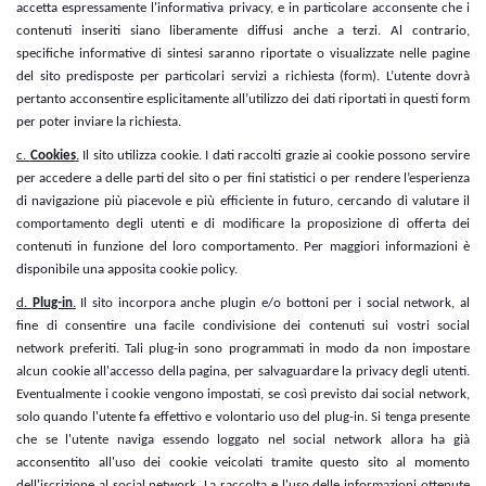
accetta espressamente l'informativa privacy, e in particolare acconsente che i
contenuti inseriti siano liberamente diffusi anche a terzi. Al contrario,
specifiche informative di sintesi saranno riportate o visualizzate nelle pagine
del sito predisposte per particolari servizi a richiesta (form). L’utente dovrà
pertanto acconsentire esplicitamente all’utilizzo dei dati riportati in questi form
per poter inviare la richiesta.
c.
Cookies
.
Il sito utilizza cookie. I dati raccolti grazie ai cookie possono servire
per accedere a delle parti del sito o per fini statistici o per rendere l’esperienza
di navigazione più piacevole e più efficiente in futuro, cercando di valutare il
comportamento degli utenti e di modificare la proposizione di offerta dei
contenuti in funzione del loro comportamento. Per maggiori informazioni è
disponibile una apposita cookie policy.
d.
Plug-in
.
Il sito incorpora anche plugin e/o bottoni per i social network, al
fine di consentire una facile condivisione dei contenuti sui vostri social
network preferiti. Tali plug-in sono programmati in modo da non impostare
alcun cookie all'accesso della pagina, per salvaguardare la privacy degli utenti.
Eventualmente i cookie vengono impostati, se così previsto dai social network,
solo quando l'utente fa effettivo e volontario uso del plug-in. Si tenga presente
che se l'utente naviga essendo loggato nel social network allora ha già
acconsentito all'uso dei cookie veicolati tramite questo sito al momento
dell'iscrizione al social network. La raccolta e l'uso delle informazioni ottenute